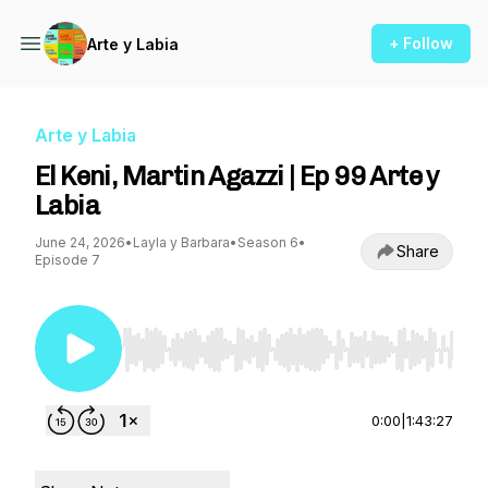
+ Follow
Arte y Labia
Arte y Labia
El Keni, Martin Agazzi | Ep 99 Arte y
Labia
June 24, 2026
•
Layla y Barbara
•
Season 6
•
Share
Episode 7
Use Left/Right to seek, Home/End to jump to st
0:00
|
1:43:27