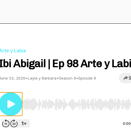
Arte y Labia
Ibi Abigail | Ep 98 Arte y Lab
S
June 02, 2026
•
Layla y Barbara
•
Season 6
•
Episode 6
Use Left/Right to seek, Home/End to jump to start o
0:00