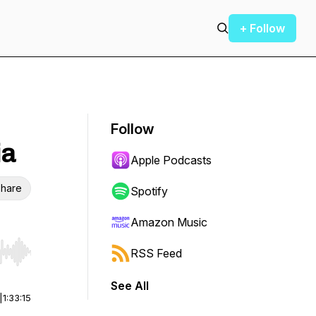
+ Follow
Follow
ia
Apple Podcasts
hare
Spotify
Amazon Music
RSS Feed
r end. Hold shift to jump forward or backward.
See All
|
1:33:15