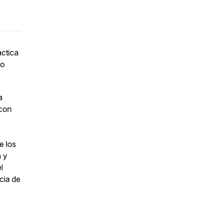
áctica
lo
a
 con
e los
a y
l
cia de