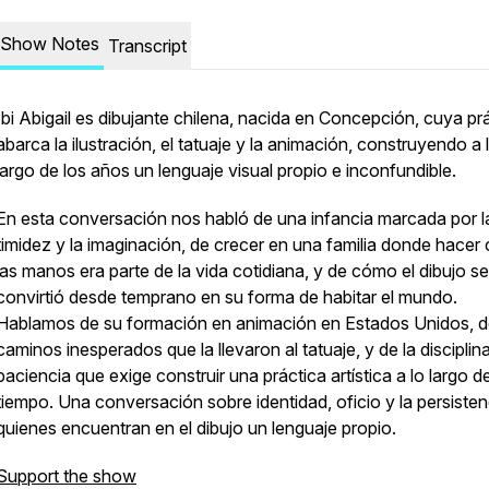
Show Notes
Transcript
Ibi Abigail es dibujante chilena, nacida en Concepción, cuya pr
abarca la ilustración, el tatuaje y la animación, construyendo a 
largo de los años un lenguaje visual propio e inconfundible.
En esta conversación nos habló de una infancia marcada por l
timidez y la imaginación, de crecer en una familia donde hacer
las manos era parte de la vida cotidiana, y de cómo el dibujo se
convirtió desde temprano en su forma de habitar el mundo.
Hablamos de su formación en animación en Estados Unidos, d
caminos inesperados que la llevaron al tatuaje, y de la disciplin
paciencia que exige construir una práctica artística a lo largo de
tiempo. Una conversación sobre identidad, oficio y la persisten
quienes encuentran en el dibujo un lenguaje propio.
Support the show