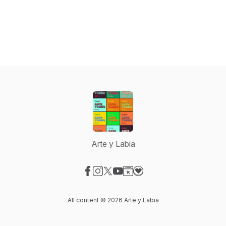
Arte y Labia
Visit our Facebook page
Visit our Instagram page
Visit our X-com page
Visit our YouTube page
Visit our Website page
Visit our Donation page
All content © 2026 Arte y Labia