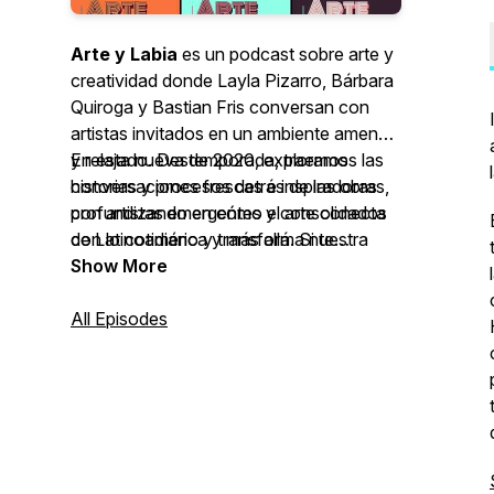
Arte y Labia
es un podcast sobre arte y
creatividad donde Layla Pizarro, Bárbara
Quiroga y Bastian Fris conversan con
artistas invitados en un ambiente ameno
y relajado. Desde 2020, exploramos las
En esta nueva temporada, traemos
historias y procesos detrás de las obras,
conversaciones frescas e inspiradoras
profundizando en cómo el arte conecta
con artistas emergentes y consolidados
con lo cotidiano y transforma nuestra
de Latinoamérica y más allá. Si te
manera de ver el mundo.
apasiona el arte y quieres descubrir
Show More
nuevas perspectivas, experiencias y
formas de creación, este podcast es para
All Episodes
ti.