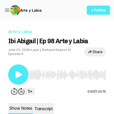
+ Follow
Arte y Labia
Arte y Labia
Ibi Abigail | Ep 98 Arte y Labia
June 02, 2026
•
Layla y Barbara
•
Season 6
•
Share
Episode 6
Use Left/Right to seek, Home/End to jump to st
0:00
|
1:33:15
Show Notes
Transcript