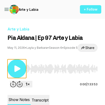
+ Follow
Arte y Labia
Arte y Labia
Pia Aldana | Ep 97 Arte y Labia
Share
May 11, 2026
•
Layla y Barbara
•
Season 6
•
Episode 5
Use Left/Right to seek, Home/End to jump to st
0:00
|
1:33:53
Show Notes
Transcript