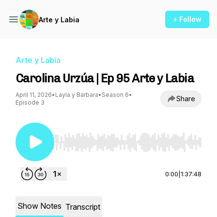
+ Follow
Arte y Labia
Arte y Labia
Carolina Urzúa | Ep 95 Arte y Labia
April 11, 2026
•
Layla y Barbara
•
Season 6
•
Share
Episode 3
Use Left/Right to seek, Home/End to jump to st
0:00
|
1:37:48
Show Notes
Transcript