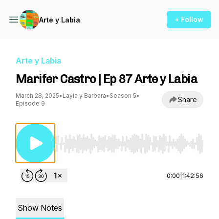
+ Follow
Arte y Labia
Arte y Labia
Marifer Castro | Ep 87 Arte y Labia
March 28, 2025
•
Layla y Barbara
•
Season 5
•
Share
Episode 9
Use Left/Right to seek, Home/End to jump to st
0:00
|
1:42:56
Show Notes