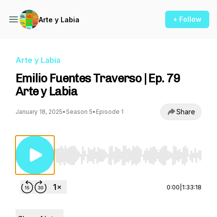
+ Follow
Arte y Labia
Arte y Labia
Emilio Fuentes Traverso | Ep. 79
Arte y Labia
Share
January 18, 2025
•
Season 5
•
Episode 1
Use Left/Right to seek, Home/End to jump to st
0:00
|
1:33:18